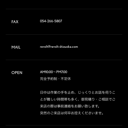
054-266-5807
FAX
revolt@revolt-shizuoka.com
MAIL
AM10:00～PM7:00

OPEN
完全予約制・不定休

日中は作業の手を止め、じっくりとお話を伺うこ
とが難しい時間帯も多く、御見積り・ご相談でご
来店の際は事前連絡をお願い致します。

突然のご来店は何卒お控えくださいませ。